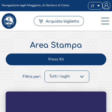
Navigazione laghi Maggiore, di Garda e di Como
IT
Acquista biglietto
Area Stampa
Press Kit
Filtra per: