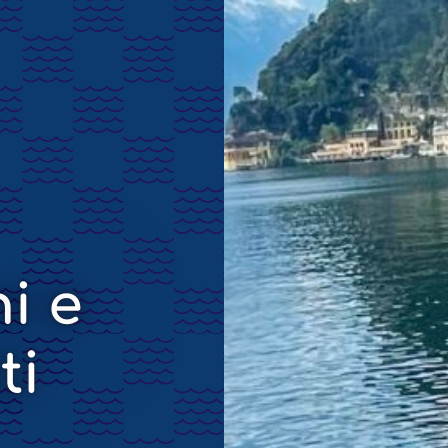
i e
ti