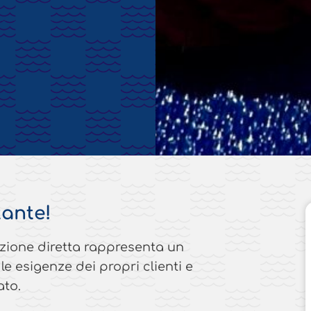
tante!
zione diretta rappresenta un
 esigenze dei propri clienti e
ato.