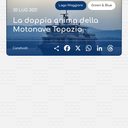
Lago Maggiore
Green & Blue
20 LUG 2021
La doppia anima della
Motonave Topazio
Condividi
Facebook
X
WhatsApp
LinkedIn
Threads
Condividi