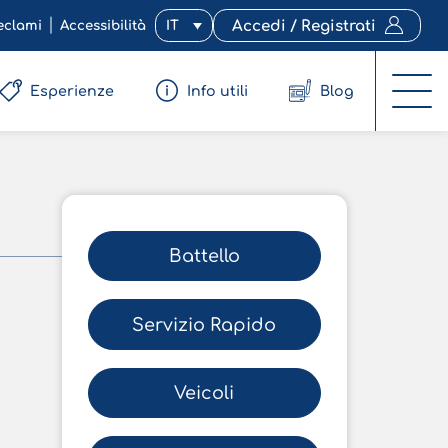
eclami
Accessibilità
IT
Accedi / Registrati
Esperienze
Info utili
Blog
Battello
Servizio Rapido
Veicoli