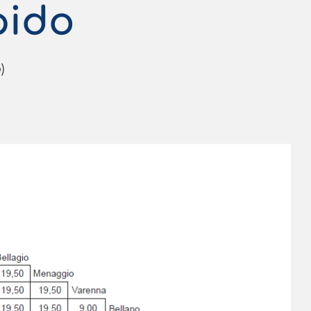
pido
)