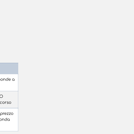
ponde a
CO
rcorso
 prezzo
conda