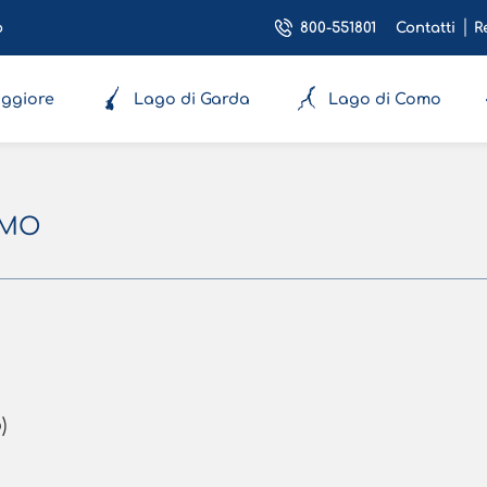
800-551801
o
Contatti
R
ggiore
Lago di Garda
Lago di Como
OMO
)