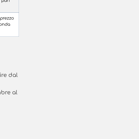
 pari
 prezzo
conda
ire dal
mbre al