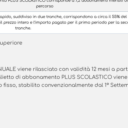
ento PLUS SCOLASTICO corrisponde a 7,2 abbonamenti mensili di
percorso
Rapido, suddiviso in due tranche, corrispondono a circa il 55% del
a il prezzo intero e l’importo pagato per il primo periodo per la se
tranche.
superiore
ALE viene rilasciato con validità 12 mesi a part
 biglietto di abbonamento PLUS SCOLASTICO viene
do fisso, stabilito convenzionalmente dal 1° Sette