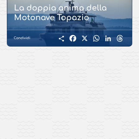
La doppia anima della
Motonave Topazio
Condividi
Facebook
X
WhatsApp
LinkedIn
Threads
Condividi