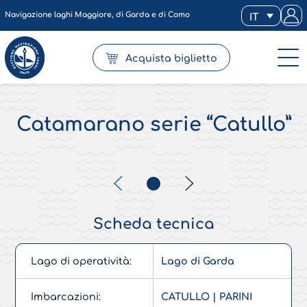
Navigazione laghi Maggiore, di Garda e di Como
IT
Acquista biglietto
Catamarano serie “Catullo”
Scheda tecnica
Lago di operatività:
Lago di Garda
Imbarcazioni:
CATULLO | PARINI