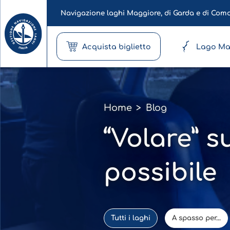
Navigazione laghi Maggiore, di Garda e di Com
Acquista biglietto
Lago Ma
Home
>
Blog
“Volare” 
possibile
Tutti i laghi
A spasso per...