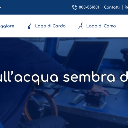
800-551801
o
Contatti
R
ggiore
Lago di Garda
Lago di Como
sull’acqua sembra 