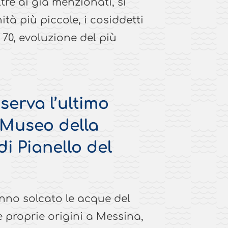
ltre ai già menzionati, si
ità più piccole, i cosiddetti
 70, evoluzione del più
serva l’ultimo
“Museo della
di Pianello del
anno solcato le acque del
 proprie origini a Messina,