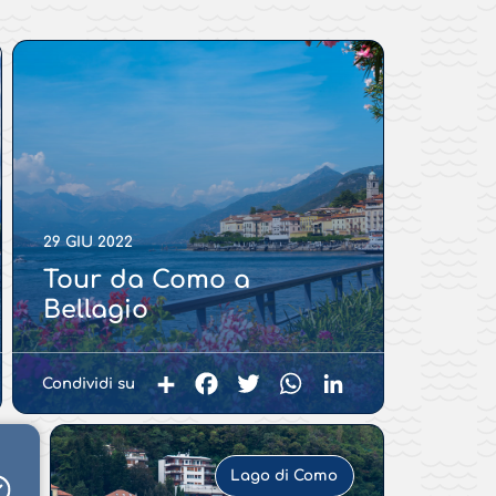
29 GIU 2022
Tour da Como a
Bellagio
Condividi su
In
Facebook
Twitter
WhatsApp
LinkedIn
Condividi
Lago di Como