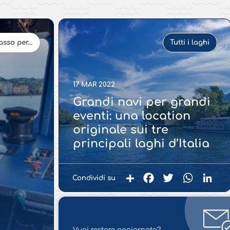
sso per...
Tutti i laghi
17 MAR 2022
Grandi navi per grandi
eventi: una location
originale sui tre
principali laghi d’Italia
Condividi su
Facebook
Twitter
WhatsApp
Linked
Condividi
Vuoi restare aggiornato?