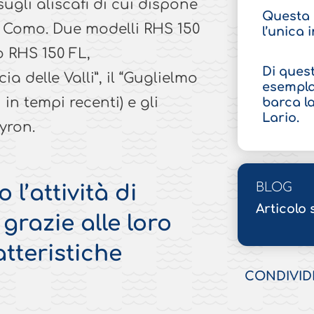
sugli aliscafi di cui dispone
Questa 
 Como. Due modelli RHS 150
l’unica 
o RHS 150 FL,
Di quest
ia delle Valli”, il “Guglielmo
esempla
in tempi recenti) e gli
barca la
Lario.
Byron.
BLOG
 l’attività di
Articolo
grazie alle loro
atteristiche
CONDIVID