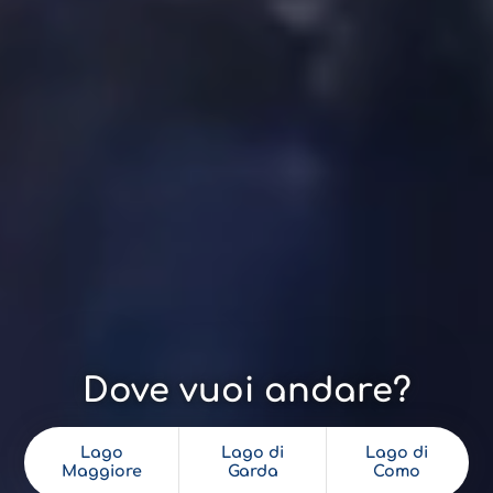
Dove vuoi andare?
Lago
Lago di
Lago di
Maggiore
Garda
Como