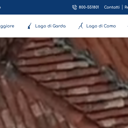
800-551801
o
Contatti
R
ggiore
Lago di Garda
Lago di Como