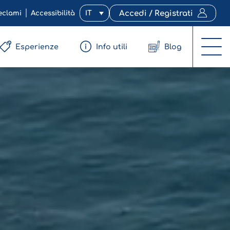
eclami
Accessibilità
IT
Accedi / Registrati
Esperienze
Info utili
Blog