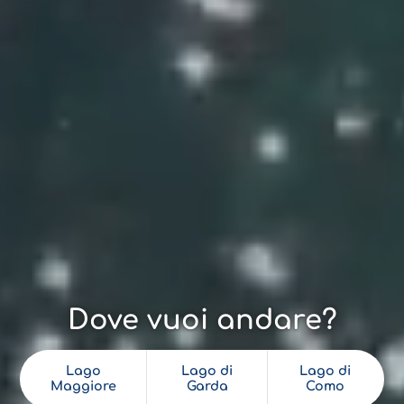
Dove vuoi andare?
Lago
Lago di
Lago di
Maggiore
Garda
Como