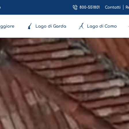
800-551801
o
Contatti
R
ggiore
Lago di Garda
Lago di Como