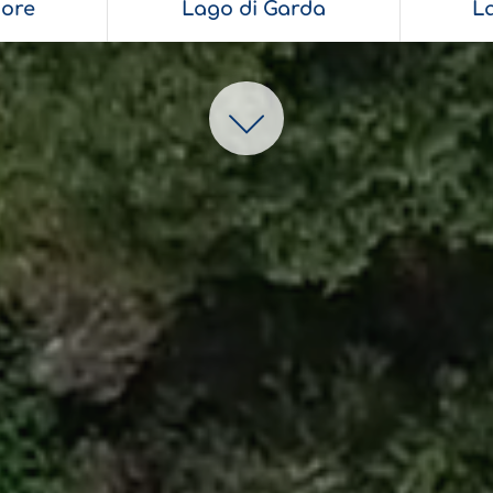
ore
Lago di Garda
L