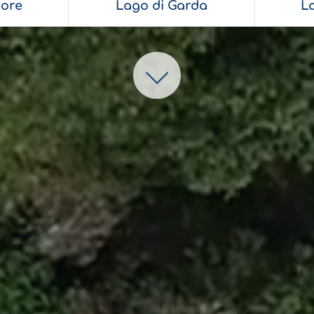
ore
Lago di Garda
L