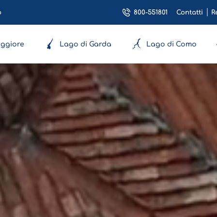
800-551801
o
Contatti
R
ggiore
Lago di Garda
Lago di Como