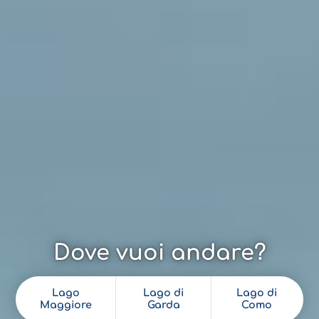
Dove vuoi andare?
Lago
Lago di
Lago di
Maggiore
Garda
Como