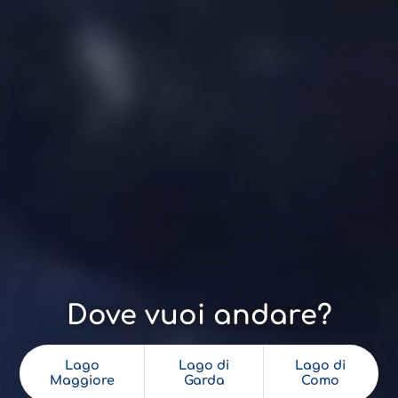
Dove vuoi andare?
Lago
Lago di
Lago di
Maggiore
Garda
Como