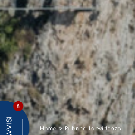
8
AVVISI
Home
>
Rubrica: In evidenza