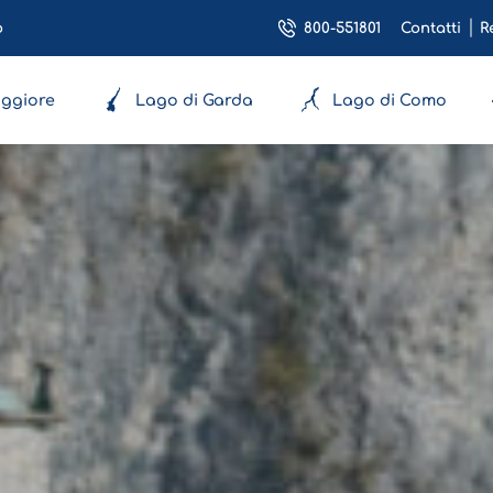
800-551801
o
Contatti
R
ggiore
Lago di Garda
Lago di Como