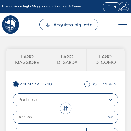
Navigazione laghi Maggiore, di Garda e di Como
IT
Acquista biglietto
LAGO
LAGO
LAGO
MAGGIORE
DI GARDA
DI COMO
ANDATA / RITORNO
SOLO ANDATA
Partenza
PARTENZA
ARRIVO
Arrivo
Ora di partenza