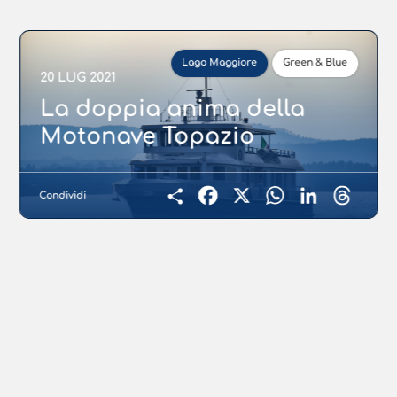
Lago Maggiore
Green & Blue
20 LUG 2021
La doppia anima della
Motonave Topazio
Condividi
Facebook
X
WhatsApp
LinkedIn
Threads
Condividi