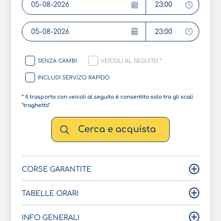
Data di partenza
Ora di ritorno
Data di ritorno
SENZA CAMBI
VEICOLI AL SEGUITO *
INCLUDI SERVIZO RAPIDO
* Il trasporto con veicoli al seguito è consentito solo tra gli scali
"traghetto"
Cerca e acquista
CORSE GARANTITE
TABELLE ORARI
INFO GENERALI