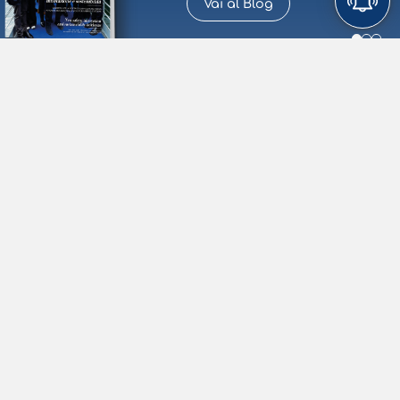
Vai al Blog
Biglietti e orari
PUBBLICATO IL
Lago di Garda
5/08/2026
MERCOLEDÌ 5 AGOSTO 2026 – Sospensione
corse di linea n. 25 Garda a Peschiera
LAGO
LAGO
LAGO
Si avvisa la gentile clientela che oggi, MERCOLEDÌ 5 AGOSTO
MAGGIORE
DI GARDA
DI COMO
2026, le corse n. […]
PUBBLICATO IL
ANDATA / RITORNO
SOLO ANDATA
Lago Maggiore
3/08/2026
Sospensione corse Santa Caterina
Partenza
NAVIGAZIONE LAGO MAGGIORE GESTIONE GOVERNATIVA
AVVISO AL PUBBLICO n° 10/26 Si informa la spettabile […]
PARTENZA
ARRIVO
Arrivo
PUBBLICATO IL
Lago Maggiore