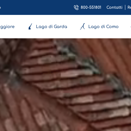
800-551801
o
Contatti
R
ggiore
Lago di Garda
Lago di Como