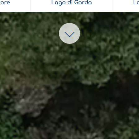
ore
Lago di Garda
L