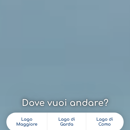
Dove vuoi andare?
Lago
Lago di
Lago di
Maggiore
Garda
Como