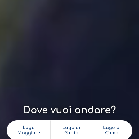
Dove vuoi andare?
Lago
Lago di
Lago di
Maggiore
Garda
Como