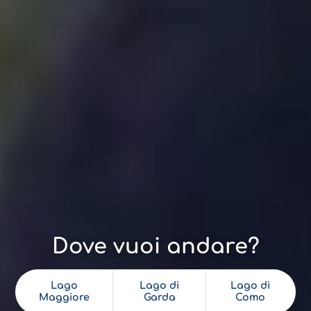
Dove vuoi andare?
Lago
Lago di
Lago di
Maggiore
Garda
Como