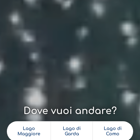
Dove vuoi andare?
Lago
Lago di
Lago di
Maggiore
Garda
Como