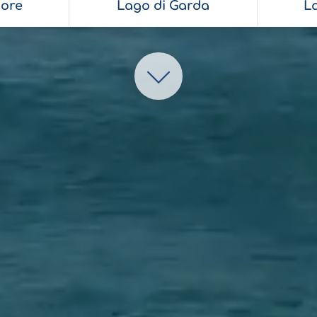
ore
Lago di Garda
L