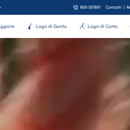
800-551801
o
Contatti
R
ggiore
Lago di Garda
Lago di Como