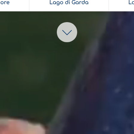
ore
Lago di Garda
L