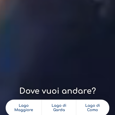
Dove vuoi andare?
Lago
Lago di
Lago di
Maggiore
Garda
Como