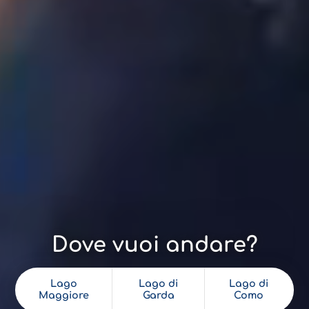
Dove vuoi andare?
Lago
Lago di
Lago di
Maggiore
Garda
Como