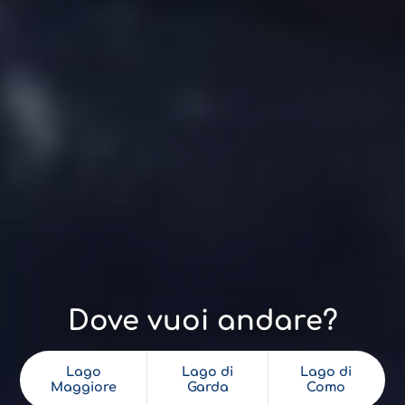
Dove vuoi andare?
Lago
Lago di
Lago di
Maggiore
Garda
Como