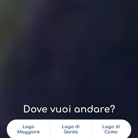
Dove vuoi andare?
Lago
Lago di
Lago di
Maggiore
Garda
Como