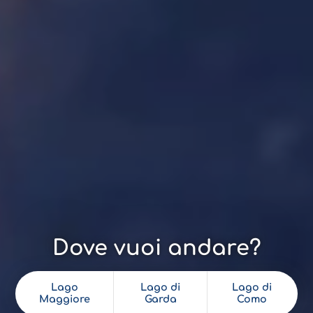
Dove vuoi andare?
Lago
Lago di
Lago di
Maggiore
Garda
Como