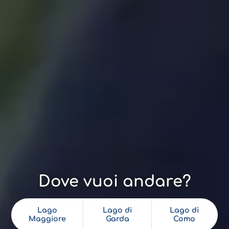
Dove vuoi andare?
Lago
Lago di
Lago di
Maggiore
Garda
Como