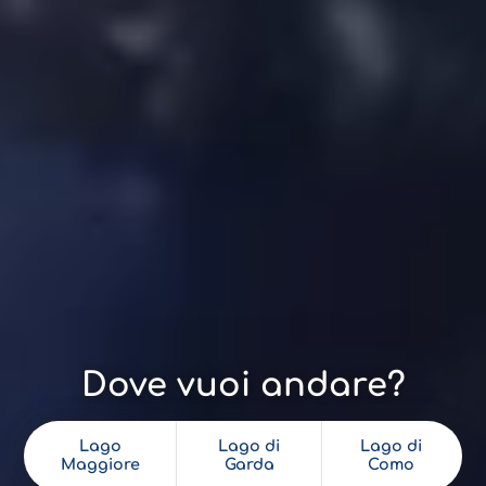
Dove vuoi andare?
Lago
Lago di
Lago di
Maggiore
Garda
Como