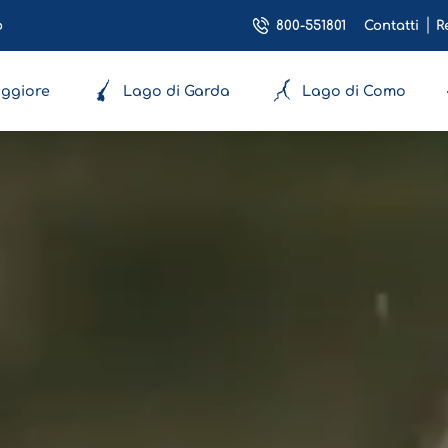
800-551801
o
Contatti
R
ggiore
Lago di Garda
Lago di Como