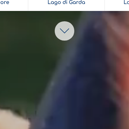
ore
Lago di Garda
L