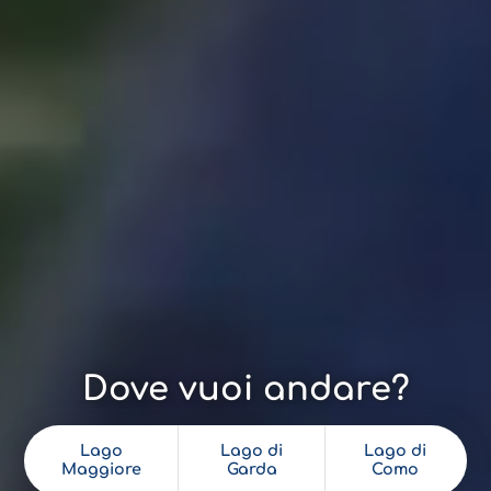
Dove vuoi andare?
Lago
Lago di
Lago di
Maggiore
Garda
Como