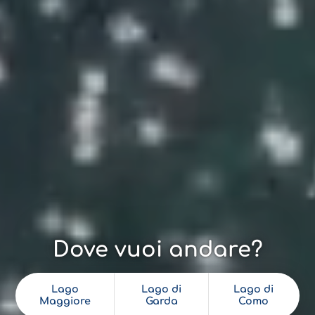
Dove vuoi andare?
Lago
Lago di
Lago di
Maggiore
Garda
Como