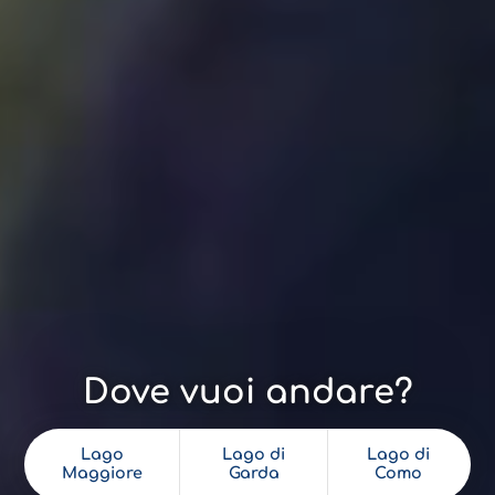
Dove vuoi andare?
Lago
Lago di
Lago di
Maggiore
Garda
Como