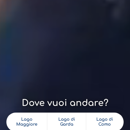
Dove vuoi andare?
Lago
Lago di
Lago di
Maggiore
Garda
Como