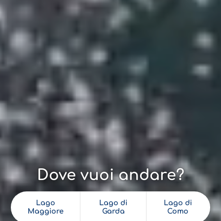
Dove vuoi andare?
Lago
Lago di
Lago di
Maggiore
Garda
Como