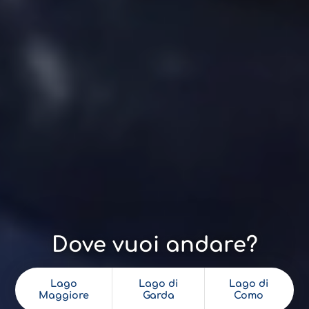
Dove vuoi andare?
Lago
Lago di
Lago di
Maggiore
Garda
Como