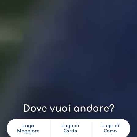
Dove vuoi andare?
Lago
Lago di
Lago di
Maggiore
Garda
Como