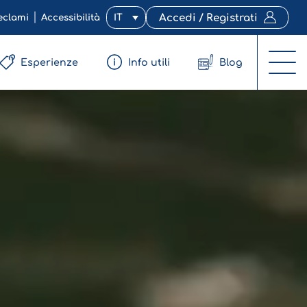
eclami
Accessibilità
IT
Accedi / Registrati
Esperienze
Info utili
Blog