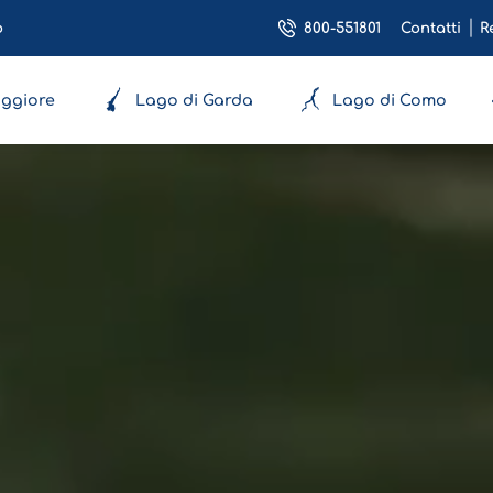
800-551801
o
Contatti
R
ggiore
Lago di Garda
Lago di Como