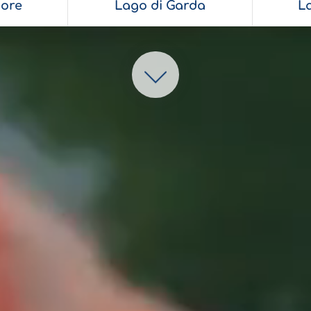
ore
Lago di Garda
L