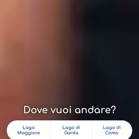
Dove vuoi andare?
Lago
Lago di
Lago di
Maggiore
Garda
Como