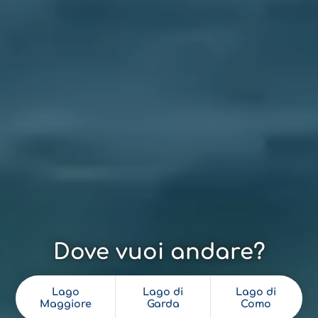
Dove vuoi andare?
Lago
Lago di
Lago di
Maggiore
Garda
Como