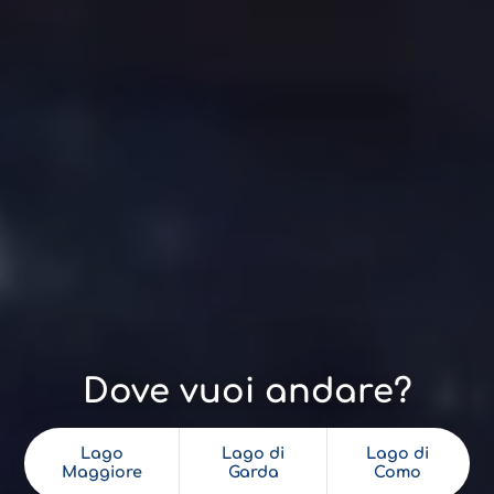
Dove vuoi andare?
Lago
Lago di
Lago di
Maggiore
Garda
Como