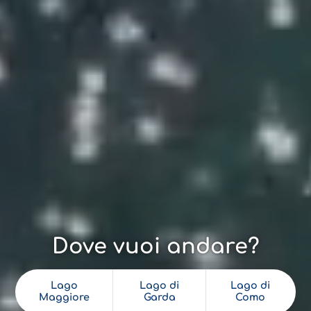
Dove vuoi andare?
Lago
Lago di
Lago di
Maggiore
Garda
Como