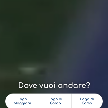
Dove vuoi andare?
Lago
Lago di
Lago di
Maggiore
Garda
Como