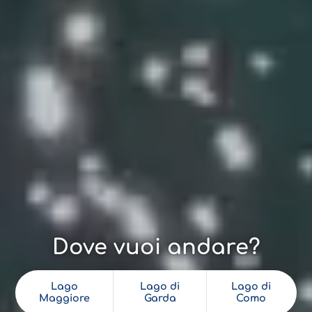
Dove vuoi andare?
Lago
Lago di
Lago di
Maggiore
Garda
Como