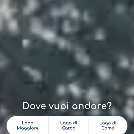
Dove vuoi andare?
Lago
Lago di
Lago di
Maggiore
Garda
Como