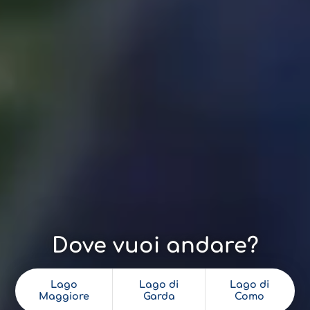
Dove vuoi andare?
Lago
Lago di
Lago di
Maggiore
Garda
Como