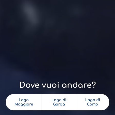
Dove vuoi andare?
Lago
Lago di
Lago di
Maggiore
Garda
Como