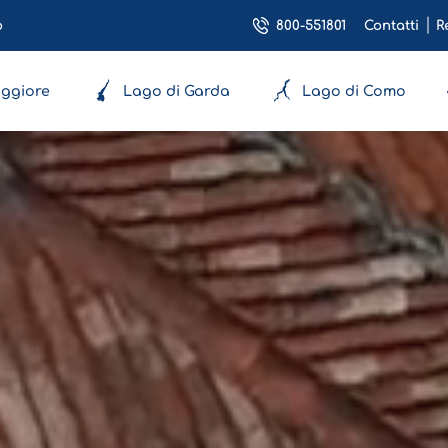
800-551801
o
Contatti
R
ggiore
Lago di Garda
Lago di Como