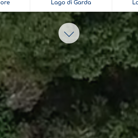
ore
Lago di Garda
L